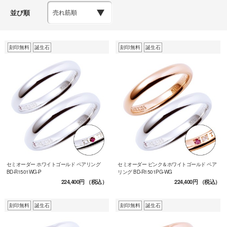
並び順
刻印無料
誕生石
刻印無料
誕生石
セミオーダー ホワイトゴールド ペアリング
セミオーダー ピンク＆ホワイトゴールド ペア
BD-R1501WG-P
リング BD-R1501PG-WG
224,400円
（税込）
224,400円
（税込）
刻印無料
誕生石
刻印無料
誕生石