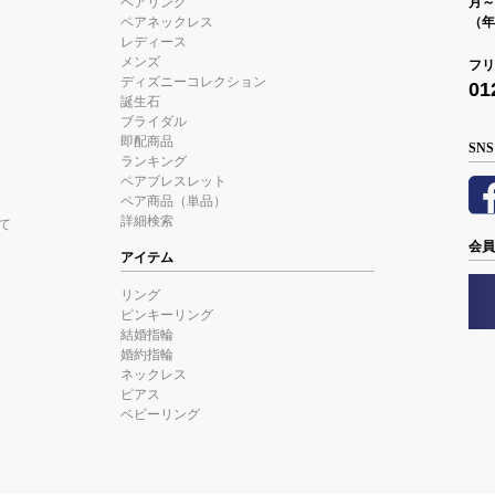
ペアリング
月～金
ペアネックレス
（年
レディース
メンズ
フリ
ディズニーコレクション
01
誕生石
ブライダル
即配商品
SNS
ランキング
ペアブレスレット
ペア商品（単品）
詳細検索
て
会員
アイテム
リング
ピンキーリング
結婚指輪
婚約指輪
ネックレス
ピアス
ベビーリング