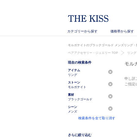
カテゴリーから探す
価格帯から探す
モルガナイトのブラックゴールド メンズリング・指
ペアアクセサリー・ジュエリー TOP
リング
現在の検索条件
モル
アイテム
リング
申し訳
ストーン
ご指定
モルガナイト
素材
ブラックゴールド
シーン
メンズ
検索条件を全て取り消す
さらに絞り込む