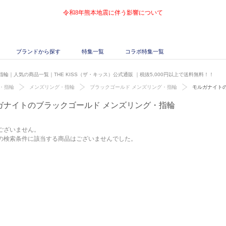
令和8年熊本地震に伴う影響について
ブランドから探す
特集一覧
コラボ特集一覧
輪｜人気の商品一覧｜THE KISS（ザ・キッス）公式通販
｜税抜5,000円以上で送料無料！！
・指輪
メンズリング・指輪
ブラックゴールド メンズリング・指輪
モルガナイト
ガナイトのブラックゴールド メンズリング・指輪
ございません。
の検索条件に該当する商品はございませんでした。