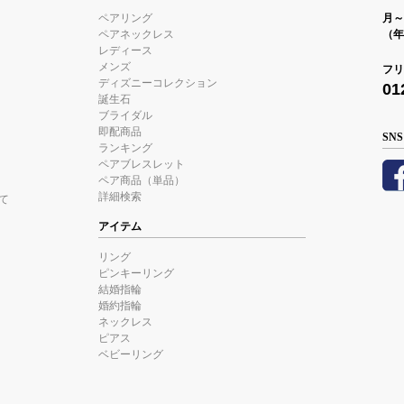
ペアリング
月～金
ペアネックレス
（年
レディース
メンズ
フリ
ディズニーコレクション
01
誕生石
ブライダル
即配商品
SNS
ランキング
ペアブレスレット
ペア商品（単品）
詳細検索
て
アイテム
リング
ピンキーリング
結婚指輪
婚約指輪
ネックレス
ピアス
ベビーリング