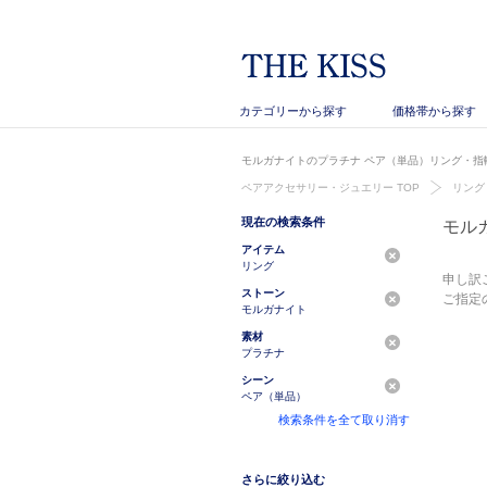
カテゴリーから探す
価格帯から探す
モルガナイトのプラチナ ペア（単品）リング・指輪
ペアアクセサリー・ジュエリー TOP
リング
現在の検索条件
モル
アイテム
リング
申し訳
ストーン
ご指定
モルガナイト
素材
プラチナ
シーン
ペア（単品）
検索条件を全て取り消す
さらに絞り込む