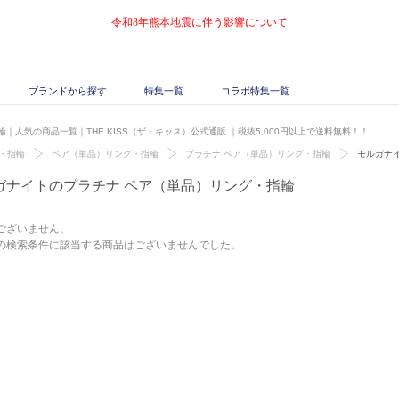
令和8年熊本地震に伴う影響について
ブランドから探す
特集一覧
コラボ特集一覧
｜人気の商品一覧｜THE KISS（ザ・キッス）公式通販
｜税抜5,000円以上で送料無料！！
・指輪
ペア（単品）リング・指輪
プラチナ ペア（単品）リング・指輪
モルガナ
ガナイトのプラチナ ペア（単品）リング・指輪
ございません。
の検索条件に該当する商品はございませんでした。