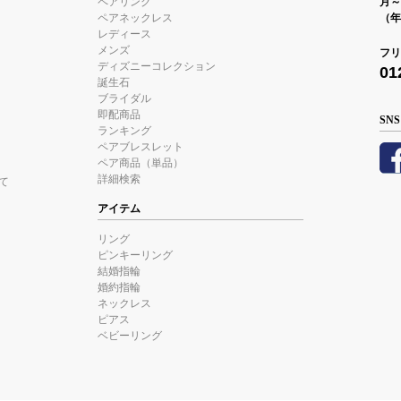
ペアリング
月～金
ペアネックレス
（年
レディース
メンズ
フリ
ディズニーコレクション
01
誕生石
ブライダル
即配商品
SNS
ランキング
ペアブレスレット
ペア商品（単品）
詳細検索
て
アイテム
リング
ピンキーリング
結婚指輪
婚約指輪
ネックレス
ピアス
ベビーリング