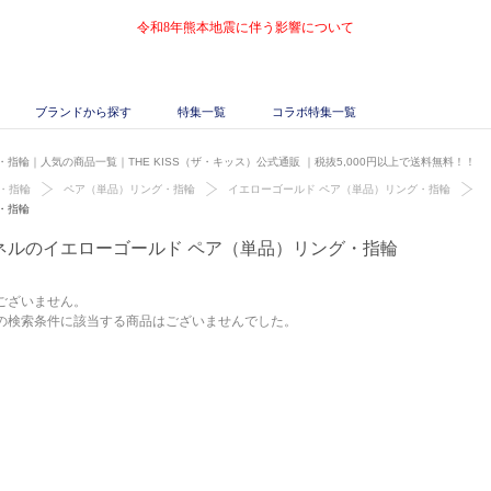
令和8年熊本地震に伴う影響について
ブランドから探す
特集一覧
コラボ特集一覧
指輪｜人気の商品一覧｜THE KISS（ザ・キッス）公式通販
｜税抜5,000円以上で送料無料！！
・指輪
ペア（単品）リング・指輪
イエローゴールド ペア（単品）リング・指輪
・指輪
ネルのイエローゴールド ペア（単品）リング・指輪
ございません。
の検索条件に該当する商品はございませんでした。