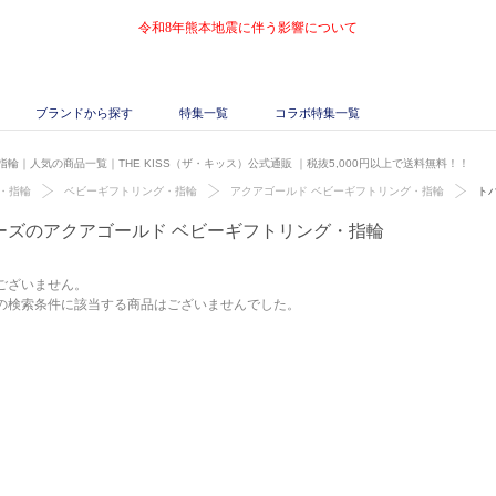
令和8年熊本地震に伴う影響について
ブランドから探す
特集一覧
コラボ特集一覧
輪｜人気の商品一覧｜THE KISS（ザ・キッス）公式通販
｜税抜5,000円以上で送料無料！！
・指輪
ベビーギフトリング・指輪
アクアゴールド ベビーギフトリング・指輪
ト
ーズのアクアゴールド ベビーギフトリング・指輪
ございません。
の検索条件に該当する商品はございませんでした。