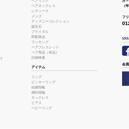
ペアリング
月～金
ペアネックレス
（年
レディース
メンズ
フリ
ディズニーコレクション
01
誕生石
ブライダル
即配商品
SNS
ランキング
ペアブレスレット
ペア商品（単品）
詳細検索
て
会員
アイテム
リング
ピンキーリング
結婚指輪
婚約指輪
ネックレス
ピアス
ベビーリング