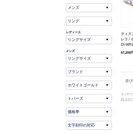
レディース
ディズ
レラ /
DI-WR
メンズ
57,200
並び
トパー
以上の