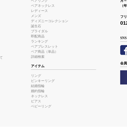
ペアリング
月～金
ペアネックレス
（年
レディース
メンズ
フリ
ディズニーコレクション
01
誕生石
ブライダル
即配商品
SNS
ランキング
ペアブレスレット
ペア商品（単品）
詳細検索
て
会員
アイテム
リング
ピンキーリング
結婚指輪
婚約指輪
ネックレス
ピアス
ベビーリング