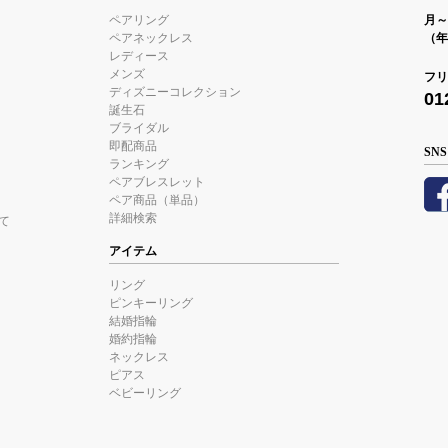
ペアリング
月～金
ペアネックレス
（年
レディース
メンズ
フリ
ディズニーコレクション
01
誕生石
ブライダル
即配商品
SNS
ランキング
ペアブレスレット
ペア商品（単品）
詳細検索
て
アイテム
リング
ピンキーリング
結婚指輪
婚約指輪
ネックレス
ピアス
ベビーリング