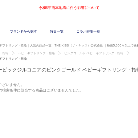
令和8年熊本地震に伴う影響について
ブランドから探す
特集一覧
コラボ特集一覧
フトリング・指輪｜人気の商品一覧｜THE KISS（ザ・キッス）公式通販
｜税抜5,000円以上で
・指輪
ベビーギフトリング・指輪
ピンクゴールド ベビーギフトリング・指輪
ギフトリング・指輪
ービックジルコニアのピンクゴールド ベビーギフトリング・指
ございません。
の検索条件に該当する商品はございませんでした。