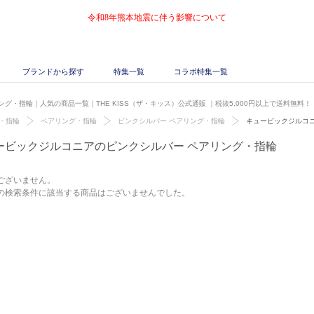
令和8年熊本地震に伴う影響について
ブランドから探す
特集一覧
コラボ特集一覧
グ・指輪｜人気の商品一覧｜THE KISS（ザ・キッス）公式通販
｜税抜5,000円以上で送料無料！
・指輪
ペアリング・指輪
ピンクシルバー ペアリング・指輪
キュービックジルコ
ービックジルコニアのピンクシルバー ペアリング・指輪
ございません。
の検索条件に該当する商品はございませんでした。