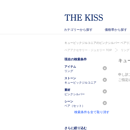
カテゴリーから探す
価格帯から探す
キュービックジルコニアのピンクシルバー ペアリン
ペアアクセサリー・ジュエリー TOP
リング
現在の検索条件
キュ
アイテム
リング
申し訳
ストーン
ご指定
キュービックジルコニア
素材
ピンクシルバー
シーン
ペア（セット）
検索条件を全て取り消す
さらに絞り込む