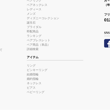
ペアリング
月～金
ペアネックレス
（年
レディース
メンズ
フリ
ディズニーコレクション
01
誕生石
ブライダル
即配商品
SNS
ランキング
ペアブレスレット
ペア商品（単品）
詳細検索
て
アイテム
リング
ピンキーリング
結婚指輪
婚約指輪
ネックレス
ピアス
ベビーリング