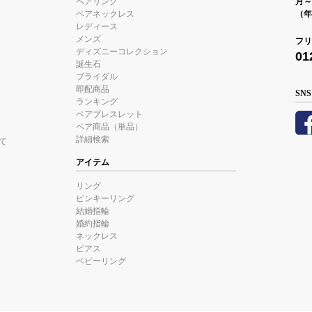
ペアリング
月～金
ペアネックレス
（年
レディース
メンズ
フリ
ディズニーコレクション
01
誕生石
ブライダル
即配商品
SNS
ランキング
ペアブレスレット
ペア商品（単品）
詳細検索
て
アイテム
リング
ピンキーリング
結婚指輪
婚約指輪
ネックレス
ピアス
ベビーリング