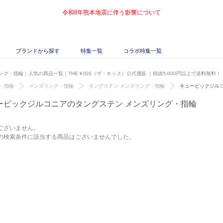
令和8年熊本地震に伴う影響について
ブランドから探す
特集一覧
コラボ特集一覧
グ・指輪｜人気の商品一覧｜THE KISS（ザ・キッス）公式通販
｜税抜5,000円以上で送料無料！
・指輪
メンズリング・指輪
タングステン メンズリング・指輪
キュービックジル
ービックジルコニアのタングステン メンズリング・指輪
ございません。
の検索条件に該当する商品はございませんでした。