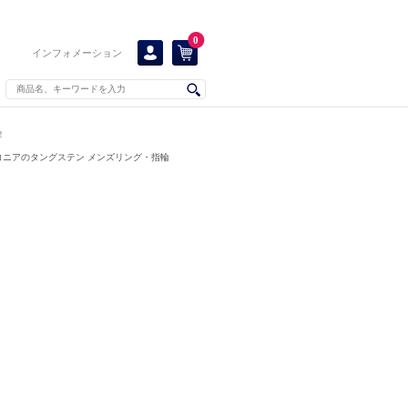
0
インフォメーション
！
コニアのタングステン メンズリング・指輪