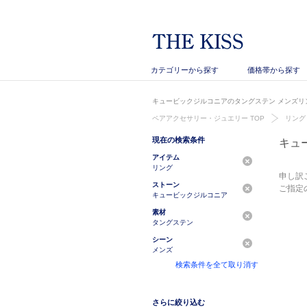
カテゴリーから探す
価格帯から探す
キュービックジルコニアのタングステン メンズリン
ペアアクセサリー・ジュエリー TOP
リング
現在の検索条件
キュ
アイテム
リング
申し訳
ストーン
ご指定
キュービックジルコニア
素材
タングステン
シーン
メンズ
検索条件を全て取り消す
さらに絞り込む