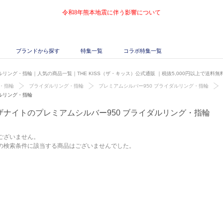
令和8年熊本地震に伴う影響について
ブランドから探す
特集一覧
コラボ特集一覧
ルリング・指輪｜人気の商品一覧｜THE KISS（ザ・キッス）公式通販
｜税抜5,000円以上で送料無
・指輪
ブライダルリング・指輪
プレミアムシルバー950 ブライダルリング・指輪
ルリング・指輪
ザナイトのプレミアムシルバー950 ブライダルリング・指輪
ございません。
の検索条件に該当する商品はございませんでした。