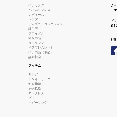
ペアリング
月～金
ペアネックレス
（年
レディース
メンズ
フリ
ディズニーコレクション
01
誕生石
ブライダル
即配商品
SNS
ランキング
ペアブレスレット
ペア商品（単品）
詳細検索
て
アイテム
リング
ピンキーリング
結婚指輪
婚約指輪
ネックレス
ピアス
ベビーリング