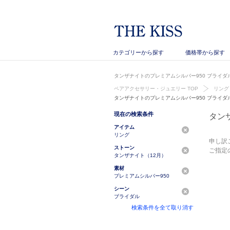
カテゴリーから探す
価格帯から探す
タンザナイトのプレミアムシルバー950 ブライダ
ペアアクセサリー・ジュエリー TOP
リング
タンザナイトのプレミアムシルバー950 ブライダ
現在の検索条件
タン
アイテム
リング
申し訳
ストーン
ご指定
タンザナイト（12月）
素材
プレミアムシルバー950
シーン
ブライダル
検索条件を全て取り消す