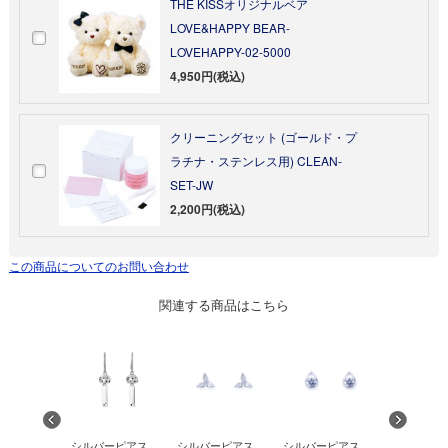
THE KISSオリジナルベア
LOVE&HAPPY BEAR-
LOVEHAPPY-02-5000
4,950円(税込)
クリーニングセット (ゴールド・プ
ラチナ・ステンレス用) CLEAN-
SET-JW
2,200円(税込)
この商品についてのお問い合わせ
関連する商品はこちら
カルステン
シルバーピアス
ピンクゴー
シルバーピアス
シルバーピアス