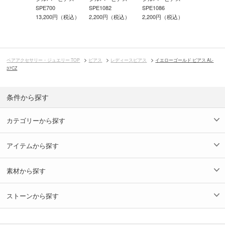
アス L-
SPE700
アス SE-00
SPE1082
SPE1086
13,200円（税込）
4,950円（
2,200円（税込）
2,200円（税込）
0円（税込）
2,475円（
ペアアクセサリー・ジュエリー TOP
ピアス
レディースピアス
イエローゴールド ピアス AL-
37CZ
条件から探す
カテゴリーから探す
アイテムから探す
素材から探す
ストーンから探す