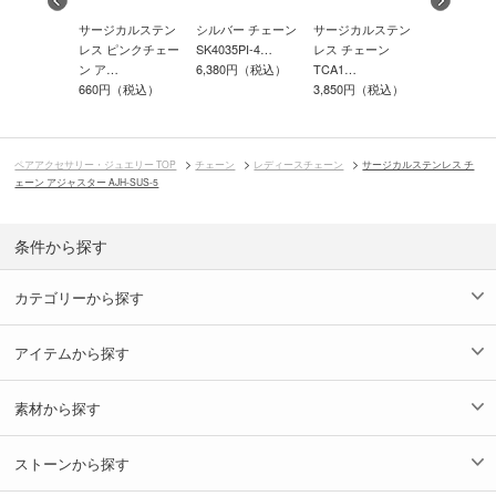
カルステン
サージカルステン
シルバー チェーン
サージカルステン
サージカル
チェーン
レス ピンクチェー
SK4035PI-4…
レス チェーン
レス チェー
…
ン ア…
6,380円（税込）
TCA1…
TCA1…
0円（税込）
660円（税込）
3,850円（税込）
3,300円（
ペアアクセサリー・ジュエリー TOP
チェーン
レディースチェーン
サージカルステンレス チ
ェーン アジャスター AJH-SUS-5
条件から探す
カテゴリーから探す
アイテムから探す
素材から探す
ストーンから探す