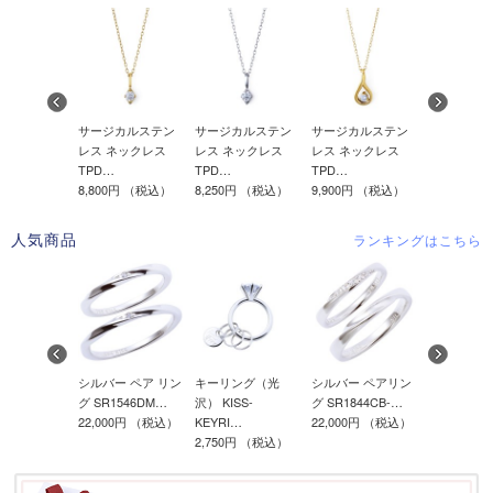
レス ブレス
サージカルステン
サージカルステン
サージカルステン
サージカル
TBR2017
レス ネックレス
レス ネックレス
レス ネックレス
レス ネッ
円
（税込）
TPD…
TPD…
TPD…
TPD…
8,800円
（税込）
8,250円
（税込）
9,900円
（税込）
9,350円
（
人気商品
ランキングはこちら
b限定】マカ
シルバー ペア リン
キーリング（光
シルバー ペアリン
キーリング
ジュエリーポ
グ SR1546DM…
沢） KISS-
グ SR1844CB-…
ム ACH100
22,000円
（税込）
KEYRI…
22,000円
（税込）
990円
（税
円
（税込）
2,750円
（税込）