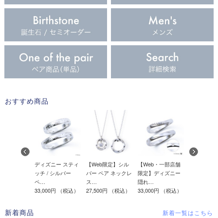
おすすめ商品
ニープリン
ディズニー スティ
【Web限定】シル
【Web・一部店舗
サージカル
ル / シルバ
ッチ / シルバー
バー ペア ネックレ
限定】ディズニー
レス ペア 
ペ…
ス…
隠れ…
TR…
0円
（税込）
33,000円
（税込）
27,500円
（税込）
33,000円
（税込）
11,000円
（
新着商品
新着一覧はこちら