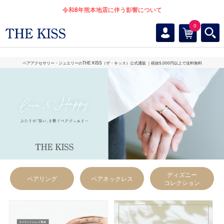
令和8年熊本地震に伴う影響について
0
ペアアクセサリー・ジュエリーのTHE KISS（ザ・キッス）公式通販
｜税抜5,000円以上で送料無料
ディズニー
ペアリング
ペアネックレス
コレクション