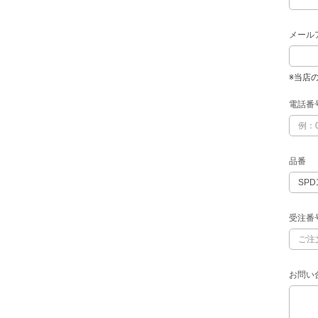
メール
※当店
電話番
品番
受注番
お問い