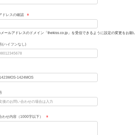
アドレスの確認
※
のメールアドレスのドメイン「thekiss.co.jp」を受信できるように設定の変更をお
号(ハイフンなし)
号
合わせ内容（1000字以下）
※