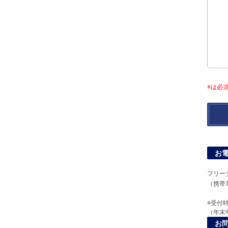
※は必
お
フリー
（携帯
※受付時
（年末
お