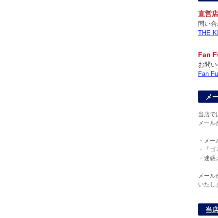
直営
問い合
THE
Fan
お問い
Fan
メ
当店で
メール
・メー
・「ゴ
・迷惑
メール
いたし
当