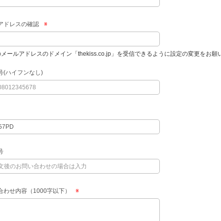
アドレスの確認
※
のメールアドレスのドメイン「thekiss.co.jp」を受信できるように設定の変更をお
号(ハイフンなし)
号
合わせ内容（1000字以下）
※