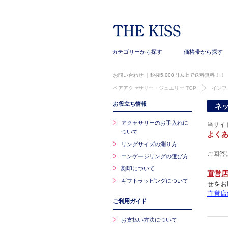
カテゴリーから探す
価格帯から探す
お問い合わせ
｜税抜5,000円以上で送料無料！！
ペアアクセサリー・ジュエリー TOP
インフ
お役立ち情報
ネ
アクセサリーのお手入れに
当サイ
ついて
よく
リングサイズの測り方
ご回答
エンゲージリングの選び方
刻印について
直営
ギフトラッピングについて
せをお
直営店
ご利用ガイド
お支払い方法について