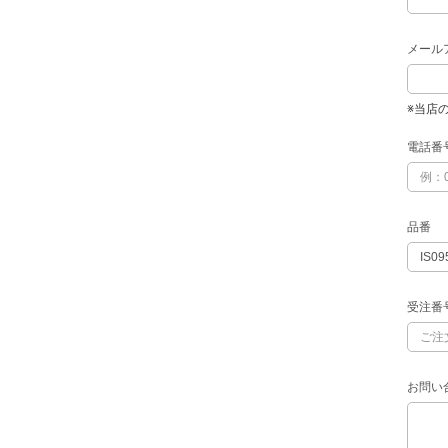
メール
※当店
電話番
品番
受注番
お問い