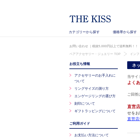
カテゴリーから探す
価格帯から探す
お問い合わせ
｜税抜5,000円以上で送料無料！！
ペアアクセサリー・ジュエリー TOP
インフ
お役立ち情報
ネ
アクセサリーのお手入れに
当サイ
ついて
よく
リングサイズの測り方
ご回答
エンゲージリングの選び方
刻印について
直営
ギフトラッピングについて
せをお
直営店
ご利用ガイド
お支払い方法について