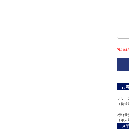
※は必
お
フリー
（携帯
※受付時
（年末
お