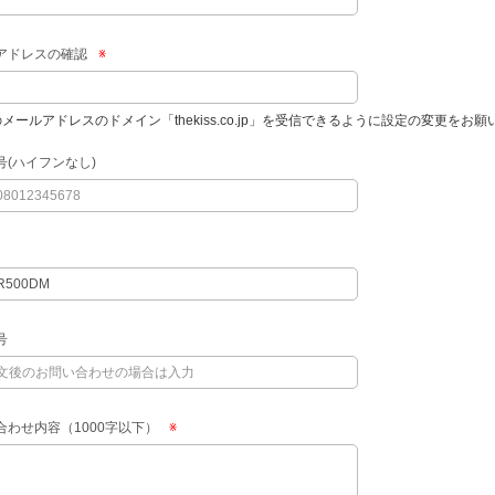
アドレスの確認
※
のメールアドレスのドメイン「thekiss.co.jp」を受信できるように設定の変更をお
号(ハイフンなし)
号
合わせ内容（1000字以下）
※