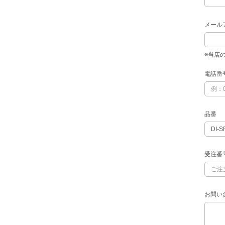
メール
※当店
電話番
品番
受注番
お問い