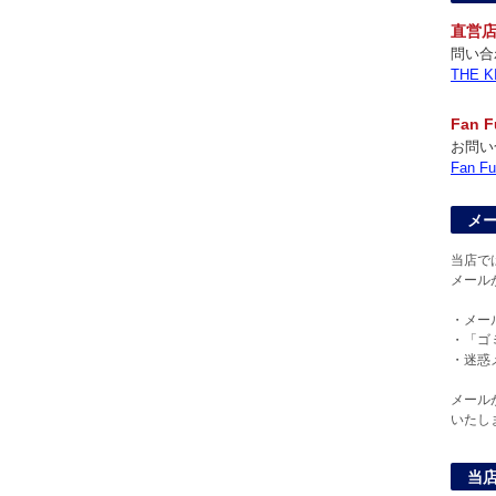
直営
問い合
THE
Fan
お問い
Fan
メ
当店で
メール
・メー
・「ゴ
・迷惑
メール
いたし
当