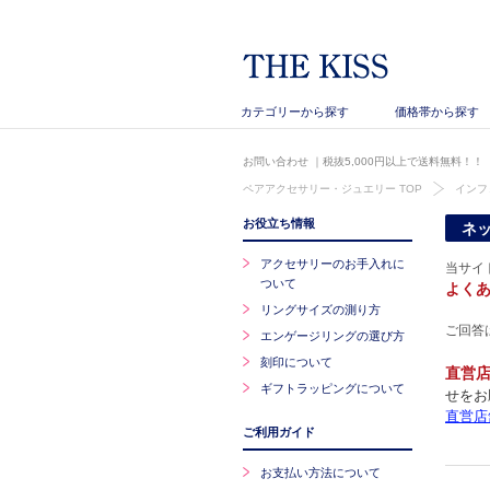
カテゴリーから探す
価格帯から探す
お問い合わせ
｜税抜5,000円以上で送料無料！！
ペアアクセサリー・ジュエリー TOP
インフ
お役立ち情報
ネ
アクセサリーのお手入れに
当サイ
ついて
よく
リングサイズの測り方
ご回答
エンゲージリングの選び方
刻印について
直営
ギフトラッピングについて
せをお
直営店
ご利用ガイド
お支払い方法について