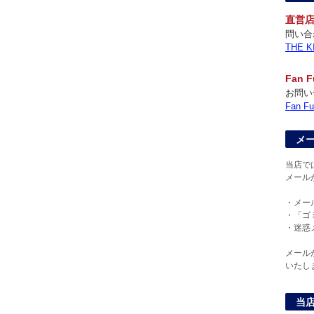
直営
問い合
THE
Fan
お問い
Fan
メ
当店で
メール
・メー
・「ゴ
・迷惑
メール
いたし
当