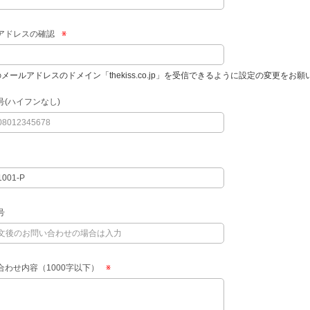
アドレスの確認
※
のメールアドレスのドメイン「thekiss.co.jp」を受信できるように設定の変更をお
号(ハイフンなし)
号
合わせ内容（1000字以下）
※