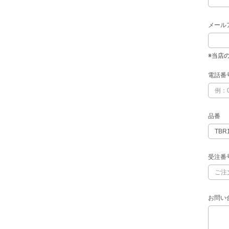
メール
※当店
電話番
品番
受注番
お問い