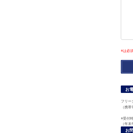
※は必
お
フリー
（携帯
※受付時
（年末
お