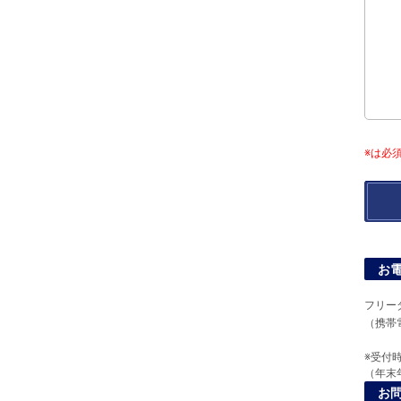
※は必
お
フリー
（携帯
※受付時
（年末
お