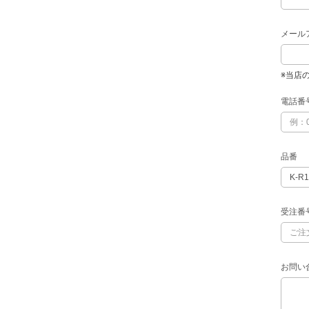
メール
※当店
電話番
品番
受注番
お問い