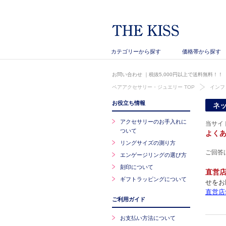
カテゴリーから探す
価格帯から探す
お問い合わせ
｜税抜5,000円以上で送料無料！！
ペアアクセサリー・ジュエリー TOP
インフ
お役立ち情報
ネ
アクセサリーのお手入れに
当サイ
ついて
よく
リングサイズの測り方
ご回答
エンゲージリングの選び方
刻印について
直営
ギフトラッピングについて
せをお
直営店
ご利用ガイド
お支払い方法について