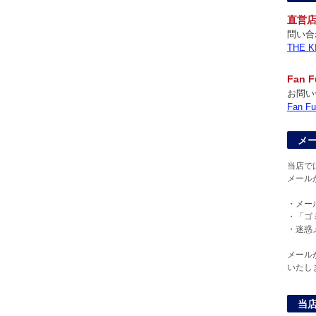
直営
問い合
THE
Fan
お問い
Fan
メ
当店で
メール
・メー
・「ゴ
・迷惑
メール
いたし
当