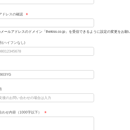
アドレスの確認
※
のメールアドレスのドメイン「thekiss.co.jp」を受信できるように設定の変更をお
号(ハイフンなし)
号
合わせ内容（1000字以下）
※