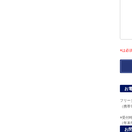
※は必
お
フリー
（携帯
※受付時
（年末
お