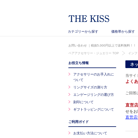
カテゴリーから探す
価格帯から探す
お問い合わせ
｜税抜5,000円以上で送料無料！！
ペアアクセサリー・ジュエリー TOP
インフ
お役立ち情報
ネ
アクセサリーのお手入れに
当サイ
ついて
よく
リングサイズの測り方
ご回答
エンゲージリングの選び方
刻印について
直営
ギフトラッピングについて
せをお
直営店
ご利用ガイド
お支払い方法について