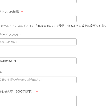
アドレスの確認
※
のメールアドレスのドメイン「thekiss.co.jp」を受信できるように設定の変更をお
号(ハイフンなし)
号
合わせ内容（1000字以下）
※