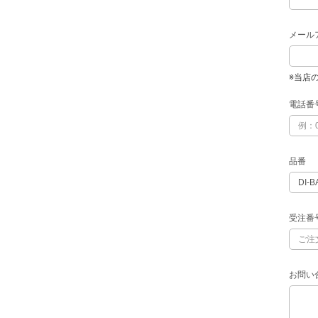
メール
※当店
電話番
品番
受注番
お問い