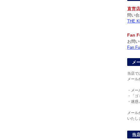
直営
問い合
THE
Fan
お問い
Fan
メ
当店で
メール
・メー
・「ゴ
・迷惑
メール
いたし
当