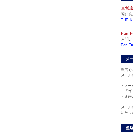
直営
問い合
THE
Fan
お問い
Fan
メ
当店で
メール
・メー
・「ゴ
・迷惑
メール
いたし
当