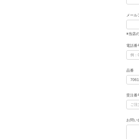
メール
※当店
電話番
品番
受注番
お問い