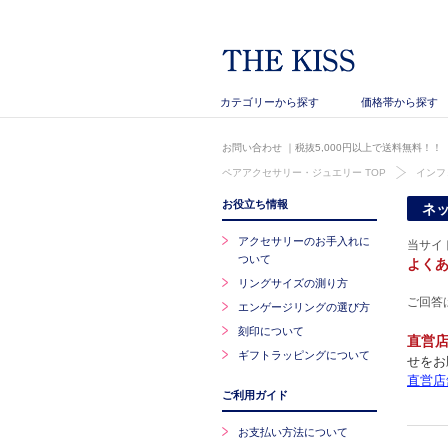
カテゴリーから探す
価格帯から探す
お問い合わせ
｜税抜5,000円以上で送料無料！！
ペアアクセサリー・ジュエリー TOP
インフ
お役立ち情報
ネ
アクセサリーのお手入れに
当サイ
ついて
よく
リングサイズの測り方
ご回答
エンゲージリングの選び方
刻印について
直営
ギフトラッピングについて
せをお
直営店
ご利用ガイド
お支払い方法について