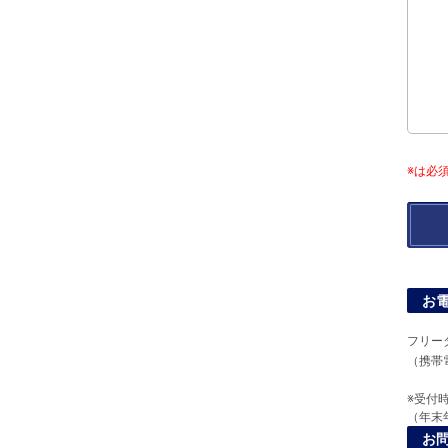
※は必
お
フリー
（携帯
※受付時
（年末
お