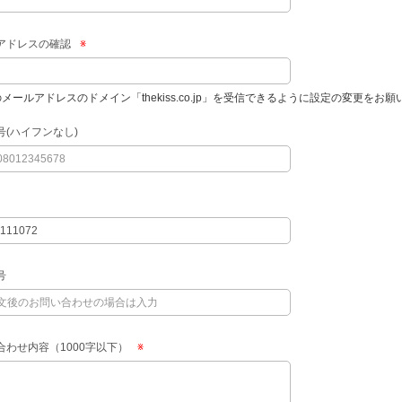
アドレスの確認
※
のメールアドレスのドメイン「thekiss.co.jp」を受信できるように設定の変更をお
号(ハイフンなし)
号
合わせ内容（1000字以下）
※