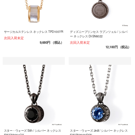
サージカルステンレス ネックレス TPD1007PI
ディズニープリンセス ラプンツェル / シルバ
ー ネックレス DI-SN6022
次回入荷未定
次回入荷未定
9,680円
（税込）
12,100円
（税込）
スター・ウォーズ Sith / シルバー ネックレス
スター・ウォーズ Jedi / シルバー ネックレス
SW-SN2901OX
SW-SN2900SYN