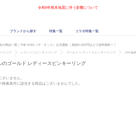
令和8年熊本地震に伴う影響について
ブランドから探す
特集一覧
コラボ特集一覧
の商品一覧｜THE KISS（ザ・キッス）公式通販
｜税抜5,000円以上で送料無料！！
ーリング
レディースピンキーリング
ゴールド レディースピンキーリング
パール
ルのゴールド レディースピンキーリング
ございません。
の検索条件に該当する商品はございませんでした。