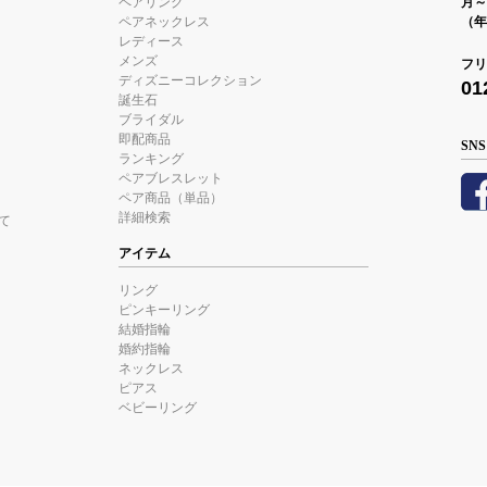
ペアリング
月～金
ペアネックレス
（年
レディース
メンズ
フリ
ディズニーコレクション
01
誕生石
ブライダル
即配商品
SNS
ランキング
ペアブレスレット
ペア商品（単品）
詳細検索
て
アイテム
リング
ピンキーリング
結婚指輪
婚約指輪
ネックレス
ピアス
ベビーリング