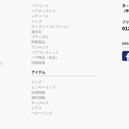
ペアリング
月～金
ペアネックレス
（年
レディース
メンズ
フリ
ディズニーコレクション
01
誕生石
ブライダル
即配商品
SNS
ランキング
ペアブレスレット
ペア商品（単品）
詳細検索
て
アイテム
リング
ピンキーリング
結婚指輪
婚約指輪
ネックレス
ピアス
ベビーリング