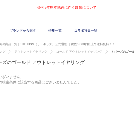
令和8年熊本地震に伴う影響について
ブランドから探す
特集一覧
コラボ特集一覧
の商品一覧｜THE KISS（ザ・キッス）公式通販
｜税抜5,000円以上で送料無料！！
ング
アウトレットイヤリング
ゴールド アウトレットイヤリング
トパーズのゴー
ーズのゴールド アウトレットイヤリング
ございません。
の検索条件に該当する商品はございませんでした。