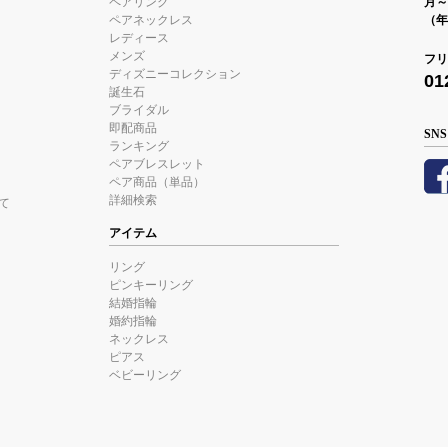
ペアリング
月～金
ペアネックレス
（年
レディース
メンズ
フリ
ディズニーコレクション
01
誕生石
ブライダル
即配商品
SNS
ランキング
ペアブレスレット
ペア商品（単品）
詳細検索
て
アイテム
リング
ピンキーリング
結婚指輪
婚約指輪
ネックレス
ピアス
ベビーリング