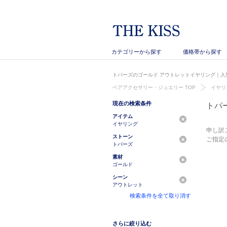
カテゴリーから探す
価格帯から探す
トパーズのゴールド アウトレットイヤリング｜人気
ペアアクセサリー・ジュエリー TOP
イヤリ
現在の検索条件
トパ
アイテム
イヤリング
申し訳
ストーン
ご指定
トパーズ
素材
ゴールド
シーン
アウトレット
検索条件を全て取り消す
さらに絞り込む