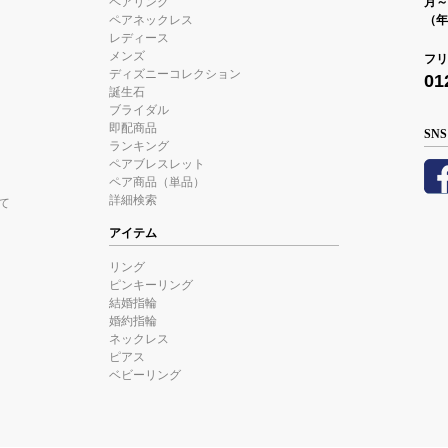
ペアリング
月～金
ペアネックレス
（年
レディース
メンズ
フリ
ディズニーコレクション
01
誕生石
ブライダル
即配商品
SNS
ランキング
ペアブレスレット
ペア商品（単品）
詳細検索
て
アイテム
リング
ピンキーリング
結婚指輪
婚約指輪
ネックレス
ピアス
ベビーリング