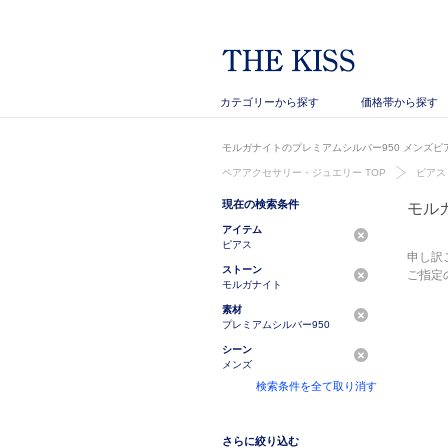
カテゴリーから探す
価格帯から探す
モルガナイトのプレミアムシルバー950 メンズピア
ペアアクセサリー・ジュエリー TOP
ピアス
現在の検索条件
モル
アイテム
ピアス
申し訳
ストーン
ご指定
モルガナイト
素材
プレミアムシルバー950
シーン
メンズ
検索条件を全て取り消す
さらに絞り込む