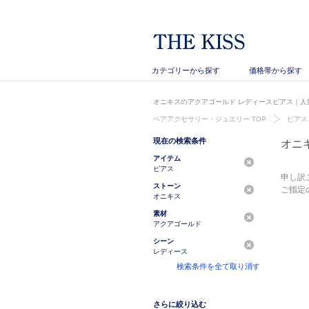
カテゴリーから探す
価格帯から探す
オニキスのアクアゴールド レディースピアス｜人気
ペアアクセサリー・ジュエリー TOP
ピアス
現在の検索条件
オニ
アイテム
ピアス
申し訳
ストーン
ご指定
オニキス
素材
アクアゴールド
シーン
レディース
検索条件を全て取り消す
さらに絞り込む