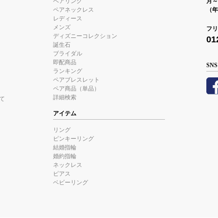
ペアリング
月～金
ペアネックレス
（年
レディース
メンズ
フリ
ディズニーコレクション
01
誕生石
ブライダル
即配商品
SNS
ランキング
ペアブレスレット
ペア商品（単品）
詳細検索
て
アイテム
リング
ピンキーリング
結婚指輪
婚約指輪
ネックレス
ピアス
ベビーリング