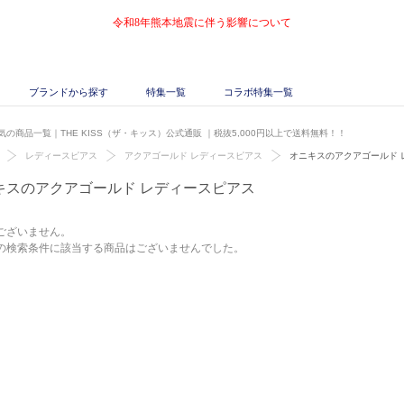
令和8年熊本地震に伴う影響について
ブランドから探す
特集一覧
コラボ特集一覧
の商品一覧｜THE KISS（ザ・キッス）公式通販
｜税抜5,000円以上で送料無料！！
レディースピアス
アクアゴールド レディースピアス
オニキスのアクアゴールド 
キスのアクアゴールド レディースピアス
ございません。
の検索条件に該当する商品はございませんでした。