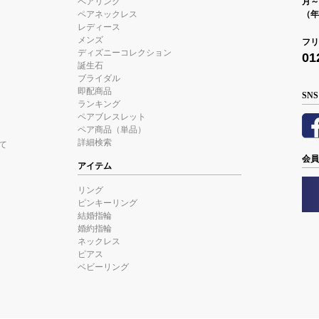
ペアリング
月～金
ペアネックレス
（年
レディース
メンズ
フリ
ディズニーコレクション
01
誕生石
ブライダル
即配商品
SNS
ランキング
ペアブレスレット
ペア商品（単品）
詳細検索
て
会員
アイテム
リング
ピンキーリング
結婚指輪
婚約指輪
ネックレス
ピアス
ベビーリング