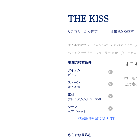
カテゴリーから探す
価格帯から探す
オニキスのプレミアムシルバー950 ペアピアス｜人
ペアアクセサリー・ジュエリー TOP
ピアス
現在の検索条件
オニ
アイテム
ピアス
申し訳
ストーン
ご指定
オニキス
素材
プレミアムシルバー950
シーン
ペア（セット）
検索条件を全て取り消す
さらに絞り込む