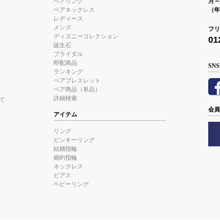
ペアリング
月～金
ペアネックレス
（年
レディース
メンズ
フリ
ディズニーコレクション
01
誕生石
ブライダル
即配商品
SNS
ランキング
ペアブレスレット
ペア商品（単品）
詳細検索
て
会員
アイテム
リング
ピンキーリング
結婚指輪
婚約指輪
ネックレス
ピアス
ベビーリング