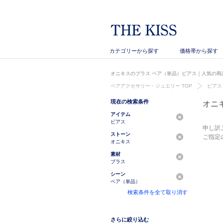
カテゴリーから探す
価格帯から探す
オニキスのブラス ペア（単品）ピアス｜人気の商品
ペアアクセサリー・ジュエリー TOP
ピアス
現在の検索条件
オニ
アイテム
ピアス
申し訳
ストーン
ご指定
オニキス
素材
ブラス
シーン
ペア（単品）
検索条件を全て取り消す
さらに絞り込む