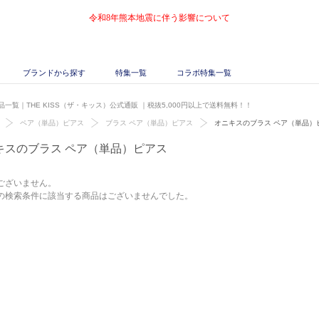
令和8年熊本地震に伴う影響について
ブランドから探す
特集一覧
コラボ特集一覧
一覧｜THE KISS（ザ・キッス）公式通販
｜税抜5,000円以上で送料無料！！
ペア（単品）ピアス
ブラス ペア（単品）ピアス
オニキスのブラス ペア（単品）
キスのブラス ペア（単品）ピアス
ございません。
の検索条件に該当する商品はございませんでした。