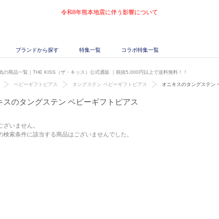
令和8年熊本地震に伴う影響について
ブランドから探す
特集一覧
コラボ特集一覧
の商品一覧｜THE KISS（ザ・キッス）公式通販
｜税抜5,000円以上で送料無料！！
ベビーギフトピアス
タングステン ベビーギフトピアス
オニキスのタングステン 
キスのタングステン ベビーギフトピアス
ございません。
の検索条件に該当する商品はございませんでした。