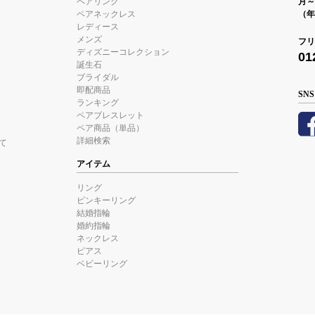
ペアリング
月～金
ペアネックレス
（年
レディース
メンズ
フリ
ディズニーコレクション
01
誕生石
ブライダル
即配商品
SNS
ランキング
ペアブレスレット
ペア商品（単品）
詳細検索
て
アイテム
リング
ピンキーリング
結婚指輪
婚約指輪
ネックレス
ピアス
ベビーリング