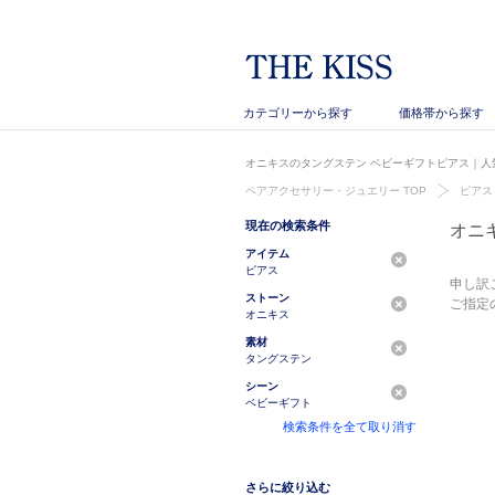
カテゴリーから探す
価格帯から探す
オニキスのタングステン ベビーギフトピアス｜人気
ペアアクセサリー・ジュエリー TOP
ピアス
現在の検索条件
オニ
アイテム
ピアス
申し訳
ストーン
ご指定
オニキス
素材
タングステン
シーン
ベビーギフト
検索条件を全て取り消す
さらに絞り込む