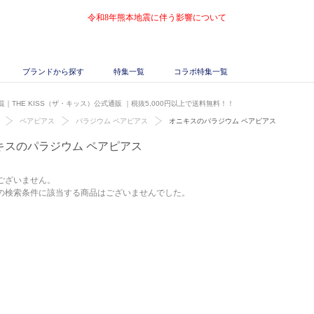
令和8年熊本地震に伴う影響について
ブランドから探す
特集一覧
コラボ特集一覧
｜THE KISS（ザ・キッス）公式通販
｜税抜5,000円以上で送料無料！！
ペアピアス
パラジウム ペアピアス
オニキスのパラジウム ペアピアス
キスのパラジウム ペアピアス
ございません。
の検索条件に該当する商品はございませんでした。