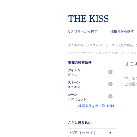
カテゴリーから探す
価格帯から探す
オニキスのパラジウム ペアピアス｜人気の商品一覧
ペアアクセサリー・ジュエリー TOP
ピアス
現在の検索条件
オニ
アイテム
ピアス
申し訳
ストーン
ご指定
オニキス
シーン
ペア（セット）
検索条件を全て取り消す
さらに絞り込む