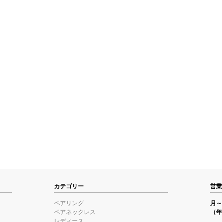
カテゴリー
営業
ペアリング
月～金
ペアネックレス
（年
レディース