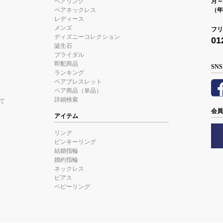
ペアリング
月～金
ペアネックレス
（年
レディース
メンズ
フリ
ディズニーコレクション
01
誕生石
ブライダル
即配商品
SNS
ランキング
ペアブレスレット
ペア商品（単品）
詳細検索
て
会員
アイテム
リング
ピンキーリング
結婚指輪
婚約指輪
ネックレス
ピアス
ベビーリング