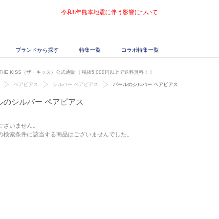
令和8年熊本地震に伴う影響について
ブランドから探す
特集一覧
コラボ特集一覧
HE KISS（ザ・キッス）公式通販
｜税抜5,000円以上で送料無料！！
ペアピアス
シルバー ペアピアス
パールのシルバー ペアピアス
ルのシルバー ペアピアス
ございません。
の検索条件に該当する商品はございませんでした。