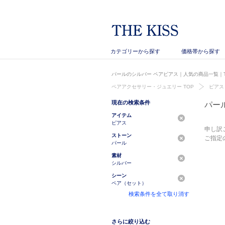
カテゴリーから探す
価格帯から探す
パールのシルバー ペアピアス｜人気の商品一覧｜T
ペアアクセサリー・ジュエリー TOP
ピアス
現在の検索条件
パー
アイテム
ピアス
申し訳
ストーン
ご指定
パール
素材
シルバー
シーン
ペア（セット）
検索条件を全て取り消す
さらに絞り込む