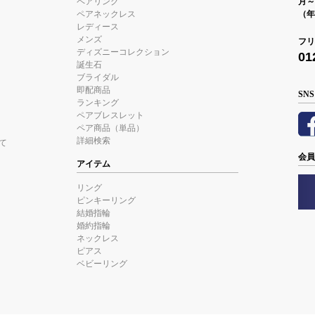
ペアリング
月～金
ペアネックレス
（年
レディース
メンズ
フリ
ディズニーコレクション
01
誕生石
ブライダル
即配商品
SNS
ランキング
ペアブレスレット
ペア商品（単品）
詳細検索
て
会員
アイテム
リング
ピンキーリング
結婚指輪
婚約指輪
ネックレス
ピアス
ベビーリング