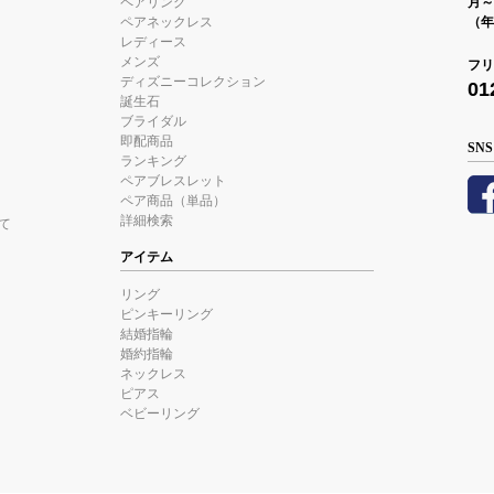
ペアリング
月～金
ペアネックレス
（年
レディース
メンズ
フリ
ディズニーコレクション
01
誕生石
ブライダル
即配商品
SNS
ランキング
ペアブレスレット
ペア商品（単品）
詳細検索
て
アイテム
リング
ピンキーリング
結婚指輪
婚約指輪
ネックレス
ピアス
ベビーリング