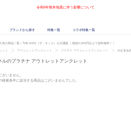
令和8年熊本地震に伴う影響について
ブランドから探す
特集一覧
コラボ特集一覧
気の商品一覧｜THE KISS（ザ・キッス）公式通販
｜税抜5,000円以上で送料無料！！
レット
アウトレットアンクレット
プラチナ アウトレットアンクレット
スピネル
ネルのプラチナ アウトレットアンクレット
ございません。
の検索条件に該当する商品はございませんでした。