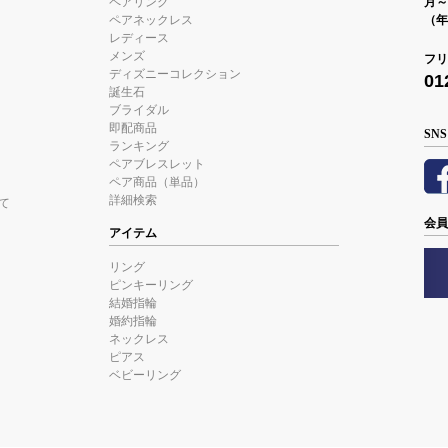
ペアリング
月～金
ペアネックレス
（年
レディース
メンズ
フリ
ディズニーコレクション
01
誕生石
ブライダル
即配商品
SNS
ランキング
ペアブレスレット
ペア商品（単品）
詳細検索
て
会員
アイテム
リング
ピンキーリング
結婚指輪
婚約指輪
ネックレス
ピアス
ベビーリング