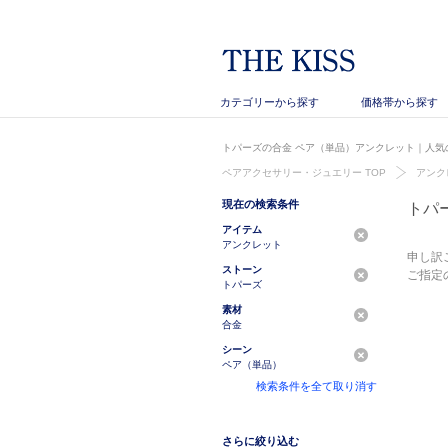
カテゴリーから探す
価格帯から探す
トパーズの合金 ペア（単品）アンクレット｜人気の
ペアアクセサリー・ジュエリー TOP
アンク
現在の検索条件
トパ
アイテム
アンクレット
申し訳
ストーン
ご指定
トパーズ
素材
合金
シーン
ペア（単品）
検索条件を全て取り消す
さらに絞り込む