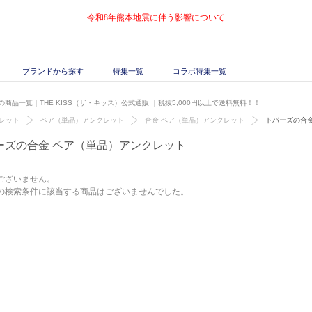
令和8年熊本地震に伴う影響について
ブランドから探す
特集一覧
コラボ特集一覧
商品一覧｜THE KISS（ザ・キッス）公式通販
｜税抜5,000円以上で送料無料！！
レット
ペア（単品）アンクレット
合金 ペア（単品）アンクレット
トパーズの合
ーズの合金 ペア（単品）アンクレット
ございません。
の検索条件に該当する商品はございませんでした。