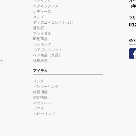
ペアリング
月～金
ペアネックレス
（年
レディース
メンズ
フリ
ディズニーコレクション
01
誕生石
ブライダル
即配商品
SNS
ランキング
ペアブレスレット
ペア商品（単品）
詳細検索
て
アイテム
リング
ピンキーリング
結婚指輪
婚約指輪
ネックレス
ピアス
ベビーリング