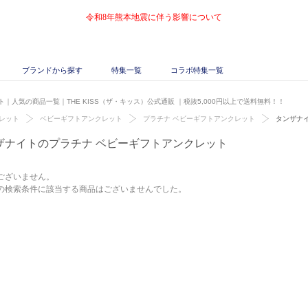
令和8年熊本地震に伴う影響について
ブランドから探す
特集一覧
コラボ特集一覧
｜人気の商品一覧｜THE KISS（ザ・キッス）公式通販
｜税抜5,000円以上で送料無料！！
レット
ベビーギフトアンクレット
プラチナ ベビーギフトアンクレット
タンザナ
ザナイトのプラチナ ベビーギフトアンクレット
ございません。
の検索条件に該当する商品はございませんでした。