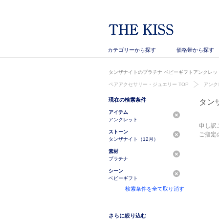
カテゴリーから探す
価格帯から探す
タンザナイトのプラチナ ベビーギフトアンクレット
ペアアクセサリー・ジュエリー TOP
アンク
現在の検索条件
タン
アイテム
アンクレット
申し訳
ストーン
ご指定
タンザナイト（12月）
素材
プラチナ
シーン
ベビーギフト
検索条件を全て取り消す
さらに絞り込む