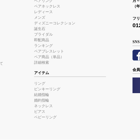
ペアリング
月～金
ペアネックレス
（年
レディース
メンズ
フリ
ディズニーコレクション
01
誕生石
ブライダル
即配商品
SNS
ランキング
ペアブレスレット
ペア商品（単品）
詳細検索
て
会員
アイテム
リング
ピンキーリング
結婚指輪
婚約指輪
ネックレス
ピアス
ベビーリング