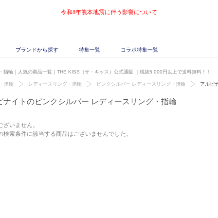
令和8年熊本地震に伴う影響について
ブランドから探す
特集一覧
コラボ特集一覧
指輪｜人気の商品一覧｜THE KISS（ザ・キッス）公式通販
｜税抜5,000円以上で送料無料！！
・指輪
レディースリング・指輪
ピンクシルバー レディースリング・指輪
アルピ
ピナイトのピンクシルバー レディースリング・指輪
ございません。
の検索条件に該当する商品はございませんでした。