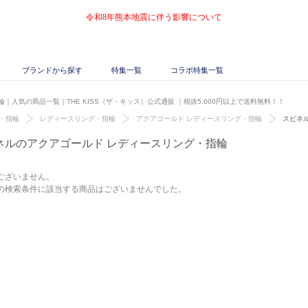
令和8年熊本地震に伴う影響について
ブランドから探す
特集一覧
コラボ特集一覧
｜人気の商品一覧｜THE KISS（ザ・キッス）公式通販
｜税抜5,000円以上で送料無料！！
・指輪
レディースリング・指輪
アクアゴールド レディースリング・指輪
スピネ
ネルのアクアゴールド レディースリング・指輪
ございません。
の検索条件に該当する商品はございませんでした。