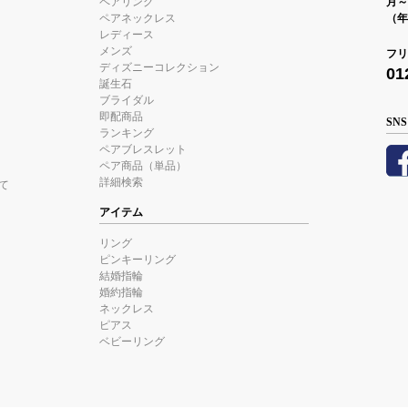
ペアリング
月～金
ペアネックレス
（年
レディース
メンズ
フリ
ディズニーコレクション
01
誕生石
ブライダル
即配商品
SNS
ランキング
ペアブレスレット
ペア商品（単品）
詳細検索
て
アイテム
リング
ピンキーリング
結婚指輪
婚約指輪
ネックレス
ピアス
ベビーリング