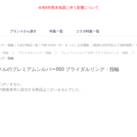
令和8年熊本地震に伴う影響について
ブランドから探す
特集一覧
コラボ特集一覧
ング・指輪｜人気の商品一覧｜THE KISS（ザ・キッス）公式通販
｜税抜5,000円以上で送料無料！
・指輪
ブライダルリング・指輪
プレミアムシルバー950 ブライダルリング・指輪
ング・指輪
ネルのプレミアムシルバー950 ブライダルリング・指輪
ございません。
の検索条件に該当する商品はございませんでした。