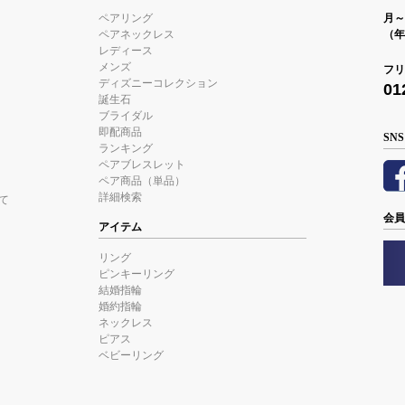
ペアリング
月～金
ペアネックレス
（年
レディース
メンズ
フリ
ディズニーコレクション
01
誕生石
ブライダル
即配商品
SNS
ランキング
ペアブレスレット
ペア商品（単品）
詳細検索
て
会員
アイテム
リング
ピンキーリング
結婚指輪
婚約指輪
ネックレス
ピアス
ベビーリング