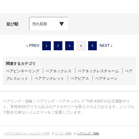
並び順
< PREV
NEXT >
1
2
3
4
5
関連するカテゴリ
ペアピンキーリング
ペアネックレス
ペアネックレスチャーム
ペア
ブレスレット
ペアアンクレット
ペアピアス
ペアチェーン
ペアリング・指輪｜ペアリング・ペアネックレス”THE KISS”の公式通販サイ
ト。常時3000アイテム以上のアクセサリーを取りそろえております。シンプル
で飽きの来ないジュエリーをご提案しています。
ペアアクセサリー・ジュエリー TOP
リング・指輪
ペアリング・指輪