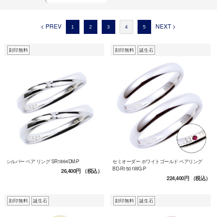
< PREV
NEXT >
1
2
3
4
5
刻印無料
刻印無料
誕生石
シルバー ペア リング SR1864DM-P
セミオーダー ホワイトゴールド ペアリング
BD-R1501WG-P
26,400円
（税込）
224,400円
（税込）
刻印無料
誕生石
刻印無料
誕生石