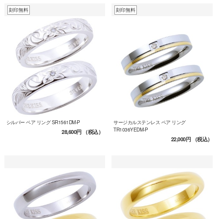
刻印無料
刻印無料
シルバー ペア リング SR1561DM-P
サージカルステンレス ペア リング
TR1036YEDM-P
28,600円
（税込）
22,000円
（税込）