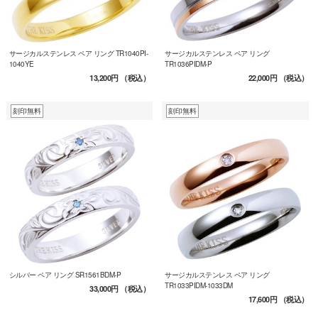
サージカルステンレス ペア リング TR1040PI-
サージカルステンレス ペア リング
1040YE
TR1036PIDM-P
13,200円
（税込）
22,000円
（税込）
刻印無料
刻印無料
シルバー ペア リング SR1561BDM-P
サージカルステンレス ペア リング
TR1033PIDM-1033DM
33,000円
（税込）
17,600円
（税込）