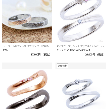
サージカルステンレス ペア リング L-R8016-
ディズニープリンセス アリエル / シルバー ペ
8017
ア リング DI-SR2408PL-2409CB
17,600円
（税込）
26,400円
（税込）
刻印無料