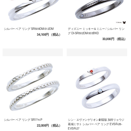
シルバー ペア リング SR509DM-512DM
ディズニー ミッキー＆ミニー / シルバー リン
グ DI-SR502DM-503BKD
34,100円
（税込）
33,000円
（税込）
シルバー ペア リング SR774-P
シン・エヴァンゲリオン劇場版 加持リョウジ
葛城ミサト シルバー ペア リング EVSR-26-
22,000円
（税込）
EVSR-27