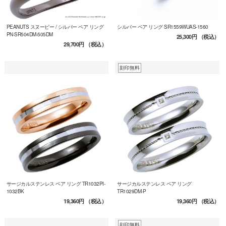
PEANUTS スヌーピー / シルバー ペア リング
シルバー ペア リング SR1559WUAS-1560
PN-SR504DM-505DM
25,300円
（税込）
29,700円
（税込）
刻印無料
サージカルステンレス ペア リング TR1032PI-
サージカルステンレス ペア リング
1032BK
TR1029DM-P
19,360円
（税込）
19,360円
（税込）
刻印無料