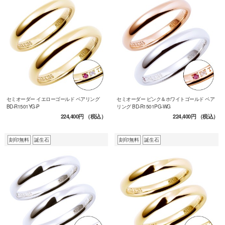
セミオーダー イエローゴールド ペアリング
セミオーダー ピンク＆ホワイトゴールド ペア
BD-R1501YG-P
リング BD-R1501PG-WG
224,400円
（税込）
224,400円
（税込）
刻印無料
誕生石
刻印無料
誕生石