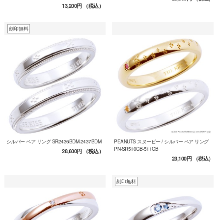
13,200円
（税込）
刻印無料
シルバー ペア リング SR2436BDM-2437BDM
PEANUTS スヌーピー / シルバー ペア リング
PN-SR510CB-511CB
28,600円
（税込）
23,100円
（税込）
刻印無料