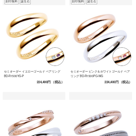
刻印無料
誕生石
刻印無料
誕生石
セミオーダー イエローゴールド ペアリング
セミオーダー ピンク＆ホワイトゴールド ペア
BD-R1500YG-P
リング BD-R1500PG-WG
224,400円
（税込）
224,400円
（税込）