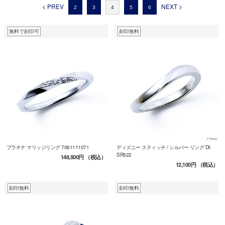
< PREV
NEXT >
2
3
4
5
6
無料で刻印可
刻印無料
プラチナ マリッジリング 7061111071
ディズニー スティッチ / シルバー リング DI-
SR522
148,500円
（税込）
12,100円
（税込）
刻印無料
刻印無料